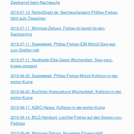
Zweikampf-beim-Nachwuchs
2015-07-13_ReifenDirekt-de_Nachwuchstalent-Phillipp-Freitag-
fährt-aufs-Treppchen
2015-07-11_Wormser-Zeitung_Freitag-ist-bereit-für-den-
Sachsenring
2015-07-11_Speedweek_Philipp-Freitag-IDM-Moto3-Sieg-war-
zum-Greifen-nah
2015-07-11_Nordheide-Elbe-Geest-Wochenblatt_Sieg-ganz-
knapp-verpasst
2015-06-20_Speedweek_Philipp-Freitag-Moto3-Kollision-in-der-
ersten-Kurve
2015-06-20_Buchholz-Kreiszeitung-Wochenblatt_Kollision-in-der-
ersten-Kurve
2015-06-17_ADAC-Hansa_Kollision-in-der-ersten-Kurve
2015-06-14_BILD-Hamburg_Leichter-Freitag-auf-den-Spuren-von-
Pedrosa
2015-06-06_Wormser-Zeitung_Nur-etwas-Fitness-fehlt