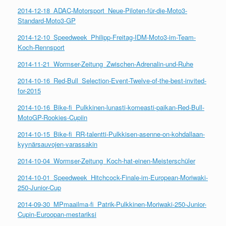
2014-12-18_ADAC-Motorsport_Neue-Piloten-für-die-Moto3-
Standard-Moto3-GP
2014-12-10_Speedweek_Philipp-Freitag-IDM-Moto3-im-Team-
Koch-Rennsport
2014-11-21_Wormser-Zeitung_Zwischen-Adrenalin-und-Ruhe
2014-10-16_Red-Bull_Selection-Event-Twelve-of-the-best-invited-
for-2015
2014-10-16_Bike-fi_Pulkkinen-lunasti-komeasti-paikan-Red-Bull-
MotoGP-Rookies-Cupiin
2014-10-15_Bike-fi_RR-talentti-Pulkkisen-asenne-on-kohdallaan-
kyynärsauvojen-varassakin
2014-10-04_Wormser-Zeitung_Koch-hat-einen-Meisterschüler
2014-10-01_Speedweek_Hitchcock-Finale-im-European-Moriwaki-
250-Junior-Cup
2014-09-30_MPmaailma-fi_Patrik-Pulkkinen-Moriwaki-250-Junior-
Cupin-Euroopan-mestariksi