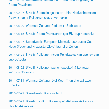
Peetu-Pavalainen
2014-09-07_Bike-fi_Suomalaisjunnujen-juhlat-Hockenheimissa-
Paavilainen-ja-Pulkkinen-ajoivat-voittoihin
2014-08-20_Wormser-Zeitung_Podium-in-Sichtweite
2014-08-15_Bike.fi_Peetu-Paavilainen-ajoi-EM-cup-mestariksi
2014-08-07_Speedweek_European-Moriwaki-250-Junior-Cup-
Neue-Sieger-und-knappster-Zieleinlauf-aller-Zeiten
2014-08-03_Bike-fi_Pulkkinen-nousi-Ranskassa-kamppailemaan-
cup-voitosta
2014-08-02_Bike-fi_Pulkkinen-paineli-sadekelillä-komeaan-
voittoon-Dijonissa
2014-07-31_Wormser-Zeitung_Drei-Koch-Triumphe-auf-zwei-
Strecken
2014-07-22_Speedweek_Brands-Hatch
2014-07-21_Bike-fi_Patrik-Pulkkinen-puristi-toiseksi-Brands-
Hatchin-trillerissä