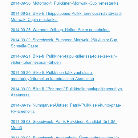
2014-09-30_Motorrad-fi_Pulkkinen-Moriwaki-Cupin-mestariksi
2014-09-28_Bike-fi_Huippulupaus-Pulkkinen-nousi-näyttävästi-
Moriwaki-Cupin-mestariksi
2014-09-25_Wormser-Zeitung_Reifen-Poker-entscheidet
2014-09-22_Speedweek_European-Moriwaki-250-Junior-Cup-
Schnelle-Gäste
2014-09-21_Bike-fi_Pulkkinen-taipui-trillerissä-toiseksi-vain-
viiden-tuhannesosan-tähden
2014-09-20_Bike-fi_Pulkkinen-kärkivauhdissa-
moottoripyöräurheilun-katedraalissa-Assenissa
2014-09-20_Bike-fi_”Postman”-Pulkkiselle-paalupaikkaennätys-
Assenissa
2014-09-19_Nurmijärven-Uutiset_Patrik-Pulkkisen-kunto-pitää-
RR-areenoilla
2014-09-08_Speedweek_Patrik-Pulkkinen-Kandidat-für-IDM-
Moto3
2014-09-08_Speedweek_Hockenheim-Überraschungssieg-für-