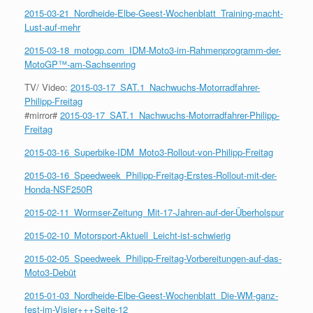
2015-03-21_Nordheide-Elbe-Geest-Wochenblatt_Training-macht-
Lust-auf-mehr
2015-03-18_motogp.com_IDM-Moto3-im-Rahmenprogramm-der-
MotoGP™-am-Sachsenring
TV/ Video:
2015-03-17_SAT.1_Nachwuchs-Motorradfahrer-
Philipp-Freitag
#mirror#
2015-03-17_SAT.1_Nachwuchs-Motorradfahrer-Philipp-
Freitag
2015-03-16_Superbike-IDM_Moto3-Rollout-von-Philipp-Freitag
2015-03-16_Speedweek_Philipp-Freitag-Erstes-Rollout-mit-der-
Honda-NSF250R
2015-02-11_Wormser-Zeitung_Mit-17-Jahren-auf-der-Überholspur
2015-02-10_Motorsport-Aktuell_Leicht-ist-schwierig
2015-02-05_Speedweek_Philipp-Freitag-Vorbereitungen-auf-das-
Moto3-Debüt
2015-01-03_Nordheide-Elbe-Geest-Wochenblatt_Die-WM-ganz-
fest-im-Visier+++Seite-12