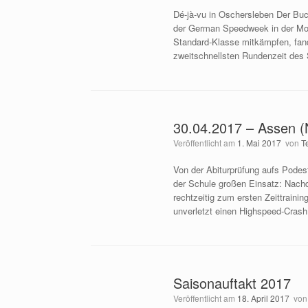
Dé-jà-vu in Oschersleben Der Bu
der German Speedweek in der Moto
Standard-Klasse mitkämpfen, fan
zweitschnellsten Rundenzeit des 
30.04.2017 – Assen (N
Veröffentlicht am
1. Mai 2017
von
T
Von der Abiturprüfung aufs Podest
der Schule großen Einsatz: Nachd
rechtzeitig zum ersten Zeittraini
unverletzt einen Highspeed-Crash
Saisonauftakt 2017
Veröffentlicht am
18. April 2017
vo