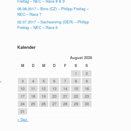
Freitag – NEC – Race 8 & 9
06.08.2017 – Brno (CZ) – Philipp Freitag –
NEC – Race 7
02.07.2017 – Sachsenring (GER) – Philipp
Freitag – NEC – Race 6
Kalender
August 2026
M
D
M
D
F
S
S
1
2
3
4
5
6
7
8
9
m
10
11
12
13
14
15
16
17
18
19
20
21
22
23
24
25
26
27
28
29
30
31
« Dez.