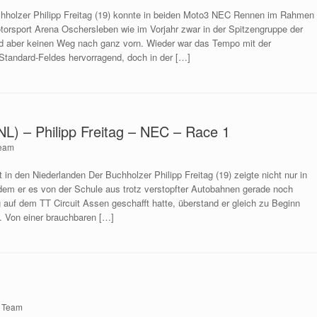
chholzer Philipp Freitag (19) konnte in beiden Moto3 NEC Rennen im Rahmen
rsport Arena Oschersleben wie im Vorjahr zwar in der Spitzengruppe der
d aber keinen Weg nach ganz vorn. Wieder war das Tempo mit der
Standard-Feldes hervorragend, doch in der […]
L) – Philipp Freitag – NEC – Race 1
eam
 in den Niederlanden Der Buchholzer Philipp Freitag (19) zeigte nicht nur in
em er es von der Schule aus trotz verstopfter Autobahnen gerade noch
ng auf dem TT Circuit Assen geschafft hatte, überstand er gleich zu Beginn
. Von einer brauchbaren […]
n
Team