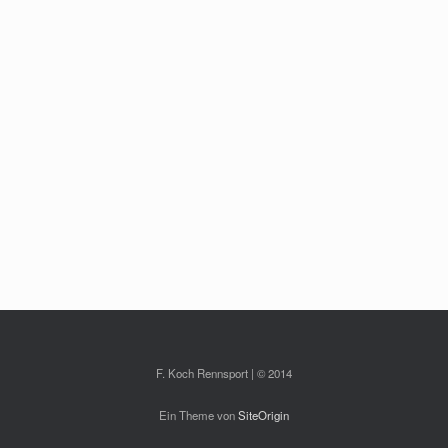
F. Koch Rennsport | © 2014
Ein Theme von
SiteOrigin