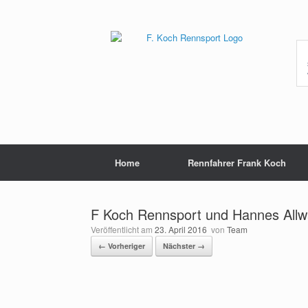
Zum
Inhalt
springen
Home
Rennfahrer Frank Koch
F Koch Rennsport und Hannes Allwa
Veröffentlicht am
23. April 2016
von
Team
← Vorheriger
Nächster →